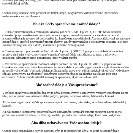
klientom produkty a služby, plniť naše zákonné a zmluvné povinnosti, prípade ak by sme organizovali
spotrebiteľskej súťaže.
Osobné údaje nezamýšľame presúvať do tretích krajín, nevyužívame automatizované individuálne
rozhodovanie a ani profilovanie.
Na aké účely spracúvame osobné údaje?
– Plnenie predzmluvných a zmluvných vzťahov podľa čl. 6 ods. 1 písm. b) GDPR: Našou hlavnou
činnosťou je sprostredkovanie cenových ponúk a vypracovanie dokumentácie k návrhom a zároveň
aj sprostredkovanie tovarov od dodávateľov ku konečnému spotrebiteľovi. Ako prevádzkovateľ spracúvame
osobné údaje, ktoré sú nevyhnutné plnenie rôznych zmlúv uzatvorených s dotknutými osobami, ako napr.
licenčné zmluvy, zmluvy o dielo, mandátne / príkazné zmluvy a pod.
– Plnenie právnych povinností podľa čl. 6 ods. 1 písm. c) GDPR: Z predpisov v oblasti účtovníctva
a správy daní nám vyplýva povinnosť spracúvať osobné údaje nachádzajúce sa napr. v účtovných
dokladoch, záznamoch alebo podkladoch (napr. v rámci faktúr).
– Váš súhlas so spracovaním osobných údajov podľa čl. 6 ods. 1 písm. a) GDPR: v prípade ak nás
kontaktujete prostredníctvom kontaktného formuláru alebo v prípade organizovania a vyhodnotenia súťaže
na sociálnych sieťach. V prípade udelenia súhlasu máte právo svoj súhlas kedykoľvek odvolať. Odvolanie
súhlasu nemá vplyv na zákonnosť spracúvania osobných údajov založeného na súhlase pred jeho
odvolaním. Súhlas môžete odvolať rovnakým spôsobom, akým ste súhlas udelili.
Aké osobné údaje o Vás spracúvame?
V prípade spracúvania osobných údajov na účely predzmluvných a zmluvných vzťahov spracúvame najmä
titul, meno, priezvisko, adresa trvalého pobytu, podpis, e-mailová adresa, telefonický kontakt.
Ak budeme organizovať súťaže spracúvame najmä titul, meno, priezvisko, e-mailová adresa, telefonický
kontakt.
Ak nás budeme kontaktovať prostredníctvom kontaktného formuláru budeme spracúvať najmä meno,
priezvisko, e-mailová adresa, telefonický kontakt, prípadne iné osobné údaje, ktoré nám poskytnete.
Ako dlho uchovávame Vaše osobné údaje?
Osobné údaje uchovávame najviac dovtedy, kým je to potrebné na účely, na ktoré sa osobné údaje