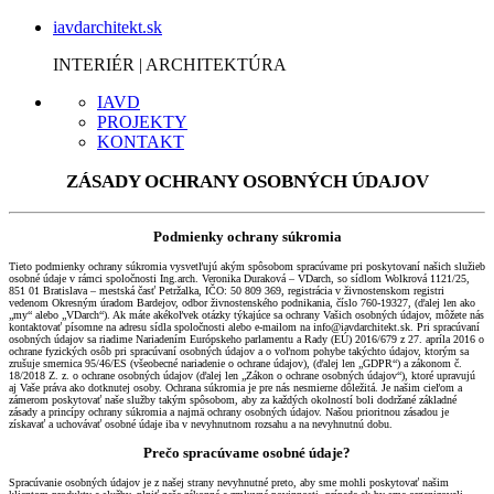
iavdarchitekt.sk
INTERIÉR | ARCHITEKTÚRA
IAVD
PROJEKTY
KONTAKT
ZÁSADY OCHRANY OSOBNÝCH ÚDAJOV
Podmienky ochrany súkromia
Tieto podmienky ochrany súkromia vysvetľujú akým spôsobom spracúvame pri poskytovaní našich služieb
osobné údaje v rámci spoločnosti Ing.arch. Veronika Duraková – VDarch, so sídlom Wolkrová 1121/25,
851 01 Bratislava – mestská časť Petržalka, IČO: 50 809 369, registrácia v živnostenskom registri
vedenom Okresným úradom Bardejov, odbor živnostenského podnikania, číslo 760-19327, (ďalej len ako
„my“ alebo „VDarch“). Ak máte akékoľvek otázky týkajúce sa ochrany Vašich osobných údajov, môžete nás
kontaktovať písomne na adresu sídla spoločnosti alebo e-mailom na info@iavdarchitekt.sk. Pri spracúvaní
osobných údajov sa riadime Nariadením Európskeho parlamentu a Rady (EÚ) 2016/679 z 27. apríla 2016 o
ochrane fyzických osôb pri spracúvaní osobných údajov a o voľnom pohybe takýchto údajov, ktorým sa
zrušuje smernica 95/46/ES (všeobecné nariadenie o ochrane údajov), (ďalej len „GDPR“) a zákonom č.
18/2018 Z. z. o ochrane osobných údajov (ďalej len „Zákon o ochrane osobných údajov“), ktoré upravujú
aj Vaše práva ako dotknutej osoby. Ochrana súkromia je pre nás nesmierne dôležitá. Je našim cieľom a
zámerom poskytovať naše služby takým spôsobom, aby za každých okolností boli dodržané základné
zásady a princípy ochrany súkromia a najmä ochrany osobných údajov. Našou prioritnou zásadou je
získavať a uchovávať osobné údaje iba v nevyhnutnom rozsahu a na nevyhnutnú dobu.
Prečo spracúvame osobné údaje?
Spracúvanie osobných údajov je z našej strany nevyhnutné preto, aby sme mohli poskytovať našim