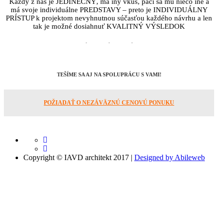
Každý z nás je JEDINEČNÝ, má iný vkus, páči sa mu niečo iné a
má svoje individuálne PREDSTAVY – preto je INDIVIDUÁLNY
PRÍSTUP k projektom nevyhnutnou súčasťou každého návrhu a len
tak je možné dosiahnuť KVALITNÝ VÝSLEDOK
TEŠÍME SA AJ NA SPOLUPRÁCU S VAMI!
POŽIADAŤ O NEZÁVÄZNÚ CENOVÚ PONUKU
Copyright © IAVD architekt 2017 |
Designed by Abileweb