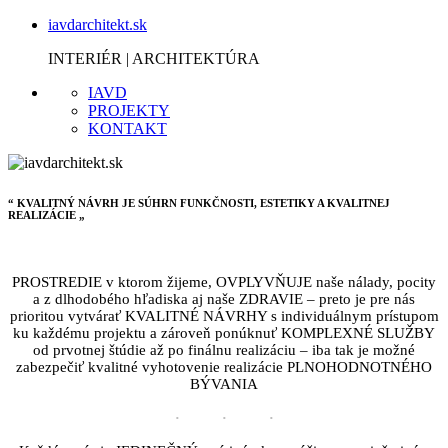
iavdarchitekt.sk
INTERIÉR | ARCHITEKTÚRA
IAVD
PROJEKTY
KONTAKT
“ KVALITNÝ NÁVRH JE SÚHRN FUNKČNOSTI, ESTETIKY A KVALITNEJ
REALIZÁCIE „
PROSTREDIE v ktorom žijeme, OVPLYVŇUJE naše nálady, pocity
a z dlhodobého hľadiska aj naše ZDRAVIE – preto je pre nás
prioritou vytvárať KVALITNÉ NÁVRHY s individuálnym prístupom
ku každému projektu a zároveň ponúknuť KOMPLEXNÉ SLUŽBY
od prvotnej štúdie až po finálnu realizáciu – iba tak je možné
zabezpečiť kvalitné vyhotovenie realizácie PLNOHODNOTNÉHO
BÝVANIA