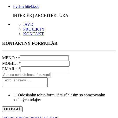
iavdarchitekt.sk
INTERIÉR | ARCHITEKTÚRA
IAVD
PROJEKTY
KONTAKT
KONTAKTNÝ FORMULÁR
MENO :
*
MOBIL :
*
EMAIL :
*
Odoslaním tohto formulára súhlasím so spracovaním
osobných údajov
ODOSLAŤ
ZÁSADY OCHRANY OSOBNÝCH ÚDAJOV